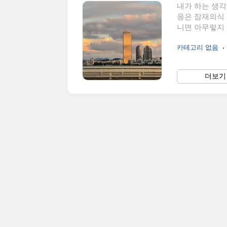
내가 하는 생각
응은 잠재의식 
니면 아무렇지 
들이 쓸모가 없
카테고리 없음
각을 바탕으로 
고 싶은가? 오
겠는가?원하는 
더보기 
택하라. 나는
되길 바란다.